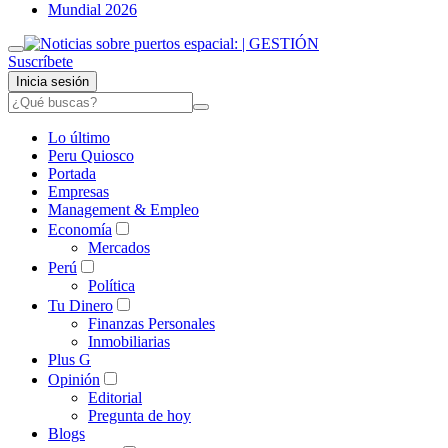
Mundial 2026
Suscríbete
Inicia sesión
Lo último
Peru Quiosco
Portada
Empresas
Management & Empleo
Economía
Mercados
Perú
Política
Tu Dinero
Finanzas Personales
Inmobiliarias
Plus G
Opinión
Editorial
Pregunta de hoy
Blogs