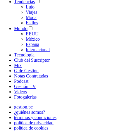
Tendencias
Lujo
Viajes
Moda
Estilos
Mundo
EEUU
México
España
Internacional
Tecnología
Club del Suscriptor
Mix
G de Gestión
Notas Contratadas
Podcast
Gestión TV
Videos
Fotogalerías
gestion.pe
¿quiénes somos?
términos y condiciones
política de privacidad
politica de cookies