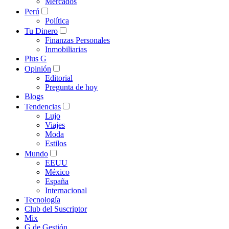
Mercados
Perú
Política
Tu Dinero
Finanzas Personales
Inmobiliarias
Plus G
Opinión
Editorial
Pregunta de hoy
Blogs
Tendencias
Lujo
Viajes
Moda
Estilos
Mundo
EEUU
México
España
Internacional
Tecnología
Club del Suscriptor
Mix
G de Gestión