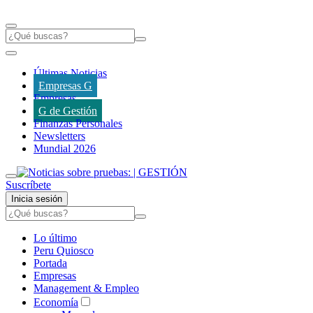
Últimas Noticias
Empresas G
Empresas
G de Gestión
Finanzas Personales
Newsletters
Mundial 2026
Suscríbete
Inicia sesión
Lo último
Peru Quiosco
Portada
Empresas
Management & Empleo
Economía