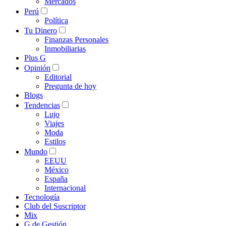
Mercados
Perú
Política
Tu Dinero
Finanzas Personales
Inmobiliarias
Plus G
Opinión
Editorial
Pregunta de hoy
Blogs
Tendencias
Lujo
Viajes
Moda
Estilos
Mundo
EEUU
México
España
Internacional
Tecnología
Club del Suscriptor
Mix
G de Gestión