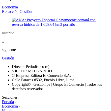
Economía
Redacción Gestión
anterior
1
siguiente
Gestión
Director Periodístico (e)
VÍCTOR MELGAREJO
© Empresa Editora El Comercio S.A.
Calle Paracas #532, Pueblo Libre, Lima.
Copyright© | Gestion.pe | Grupo El Comercio | Todos los
derechos reservados
Secciones:
Portada
-
Economía
-
Mundo
-