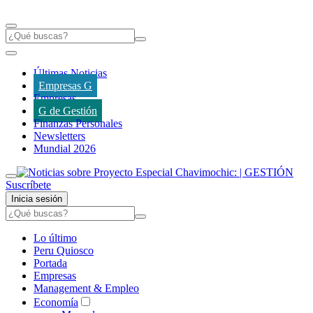
Últimas Noticias
Empresas G
Empresas
G de Gestión
Finanzas Personales
Newsletters
Mundial 2026
Suscríbete
Inicia sesión
Lo último
Peru Quiosco
Portada
Empresas
Management & Empleo
Economía