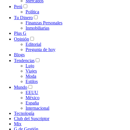
Mercados
Perú
Política
Tu Dinero
Finanzas Personales
Inmobiliarias
Plus G
Opinión
Editorial
Pregunta de hoy
Blogs
Tendencias
Lujo
Viajes
Moda
Estilos
Mundo
EEUU
México
España
Internacional
Tecnología
Club del Suscriptor
Mix
G de Gestión