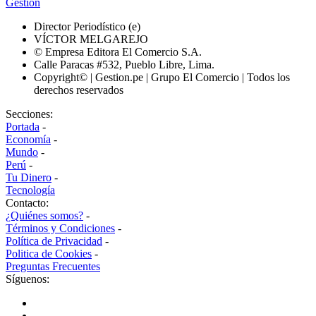
Gestión
Director Periodístico (e)
VÍCTOR MELGAREJO
© Empresa Editora El Comercio S.A.
Calle Paracas #532, Pueblo Libre, Lima.
Copyright© | Gestion.pe | Grupo El Comercio | Todos los
derechos reservados
Secciones:
Portada
-
Economía
-
Mundo
-
Perú
-
Tu Dinero
-
Tecnología
Contacto:
¿Quiénes somos?
-
Términos y Condiciones
-
Política de Privacidad
-
Politica de Cookies
-
Preguntas Frecuentes
Síguenos: