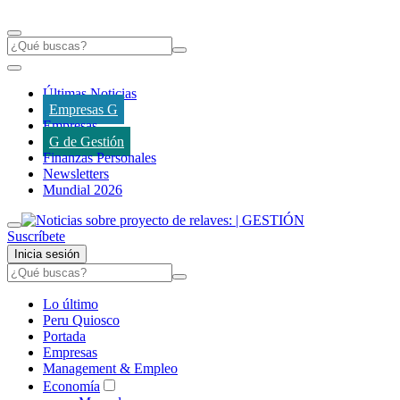
Últimas Noticias
Empresas G
Empresas
G de Gestión
Finanzas Personales
Newsletters
Mundial 2026
Suscríbete
Inicia sesión
Lo último
Peru Quiosco
Portada
Empresas
Management & Empleo
Economía