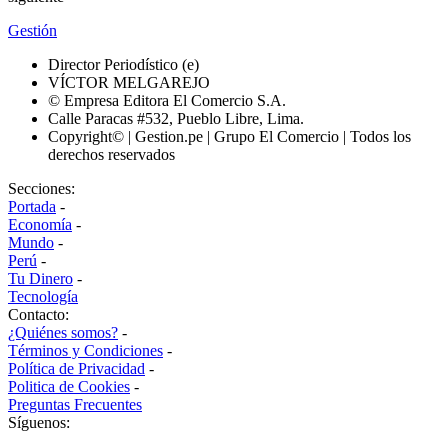
Gestión
Director Periodístico (e)
VÍCTOR MELGAREJO
© Empresa Editora El Comercio S.A.
Calle Paracas #532, Pueblo Libre, Lima.
Copyright© | Gestion.pe | Grupo El Comercio | Todos los
derechos reservados
Secciones:
Portada
-
Economía
-
Mundo
-
Perú
-
Tu Dinero
-
Tecnología
Contacto:
¿Quiénes somos?
-
Términos y Condiciones
-
Política de Privacidad
-
Politica de Cookies
-
Preguntas Frecuentes
Síguenos: