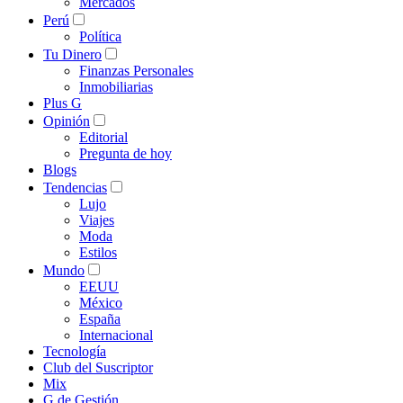
Mercados
Perú
Política
Tu Dinero
Finanzas Personales
Inmobiliarias
Plus G
Opinión
Editorial
Pregunta de hoy
Blogs
Tendencias
Lujo
Viajes
Moda
Estilos
Mundo
EEUU
México
España
Internacional
Tecnología
Club del Suscriptor
Mix
G de Gestión