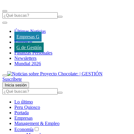
Últimas Noticias
Empresas G
Empresas
G de Gestión
Finanzas Personales
Newsletters
Mundial 2026
Suscríbete
Inicia sesión
Lo último
Peru Quiosco
Portada
Empresas
Management & Empleo
Economía