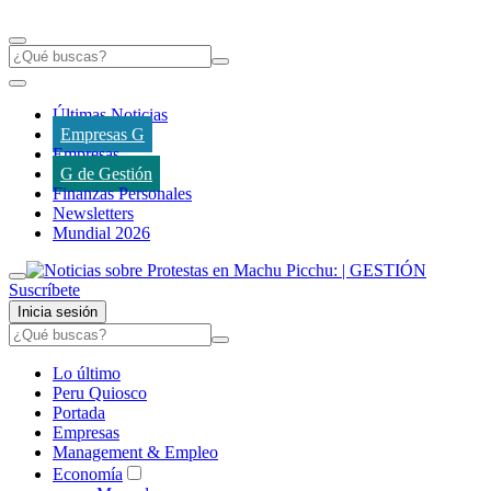
Últimas Noticias
Empresas G
Empresas
G de Gestión
Finanzas Personales
Newsletters
Mundial 2026
Suscríbete
Inicia sesión
Lo último
Peru Quiosco
Portada
Empresas
Management & Empleo
Economía