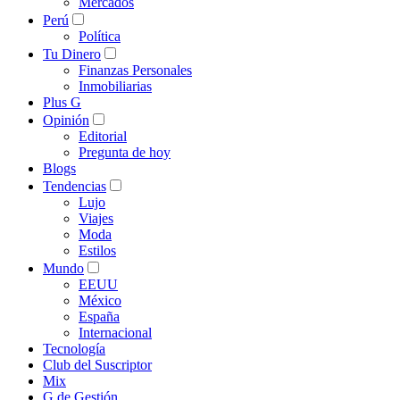
Mercados
Perú
Política
Tu Dinero
Finanzas Personales
Inmobiliarias
Plus G
Opinión
Editorial
Pregunta de hoy
Blogs
Tendencias
Lujo
Viajes
Moda
Estilos
Mundo
EEUU
México
España
Internacional
Tecnología
Club del Suscriptor
Mix
G de Gestión