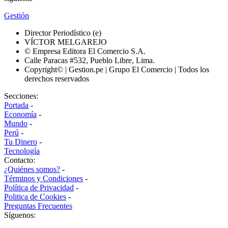
Gestión
Director Periodístico (e)
VÍCTOR MELGAREJO
© Empresa Editora El Comercio S.A.
Calle Paracas #532, Pueblo Libre, Lima.
Copyright© | Gestion.pe | Grupo El Comercio | Todos los
derechos reservados
Secciones:
Portada
-
Economía
-
Mundo
-
Perú
-
Tu Dinero
-
Tecnología
Contacto:
¿Quiénes somos?
-
Términos y Condiciones
-
Política de Privacidad
-
Politica de Cookies
-
Preguntas Frecuentes
Síguenos: