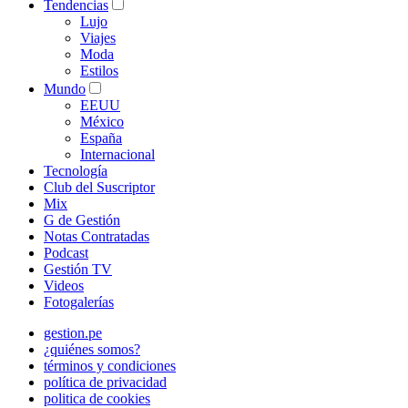
Tendencias
Lujo
Viajes
Moda
Estilos
Mundo
EEUU
México
España
Internacional
Tecnología
Club del Suscriptor
Mix
G de Gestión
Notas Contratadas
Podcast
Gestión TV
Videos
Fotogalerías
gestion.pe
¿quiénes somos?
términos y condiciones
política de privacidad
politica de cookies