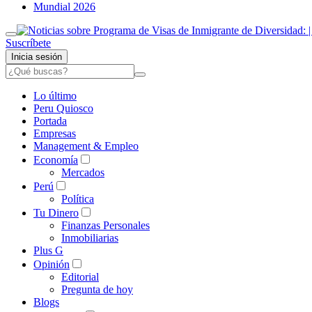
Mundial 2026
Suscríbete
Inicia sesión
Lo último
Peru Quiosco
Portada
Empresas
Management & Empleo
Economía
Mercados
Perú
Política
Tu Dinero
Finanzas Personales
Inmobiliarias
Plus G
Opinión
Editorial
Pregunta de hoy
Blogs