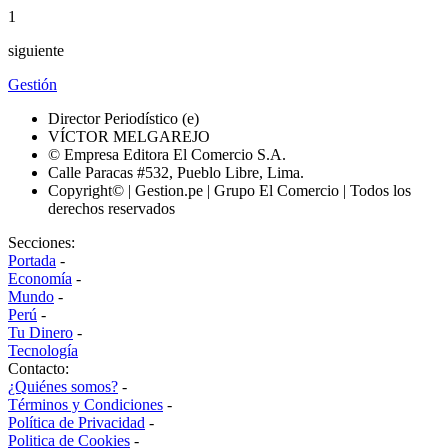
1
siguiente
Gestión
Director Periodístico (e)
VÍCTOR MELGAREJO
© Empresa Editora El Comercio S.A.
Calle Paracas #532, Pueblo Libre, Lima.
Copyright© | Gestion.pe | Grupo El Comercio | Todos los
derechos reservados
Secciones:
Portada
-
Economía
-
Mundo
-
Perú
-
Tu Dinero
-
Tecnología
Contacto:
¿Quiénes somos?
-
Términos y Condiciones
-
Política de Privacidad
-
Politica de Cookies
-