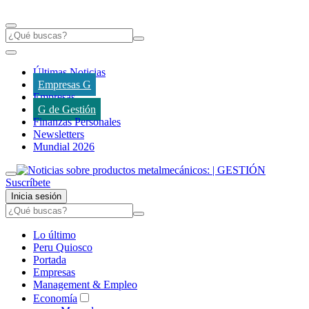
Últimas Noticias
Empresas G
Empresas
G de Gestión
Finanzas Personales
Newsletters
Mundial 2026
Suscríbete
Inicia sesión
Lo último
Peru Quiosco
Portada
Empresas
Management & Empleo
Economía