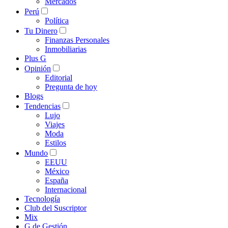
Mercados
Perú
Política
Tu Dinero
Finanzas Personales
Inmobiliarias
Plus G
Opinión
Editorial
Pregunta de hoy
Blogs
Tendencias
Lujo
Viajes
Moda
Estilos
Mundo
EEUU
México
España
Internacional
Tecnología
Club del Suscriptor
Mix
G de Gestión