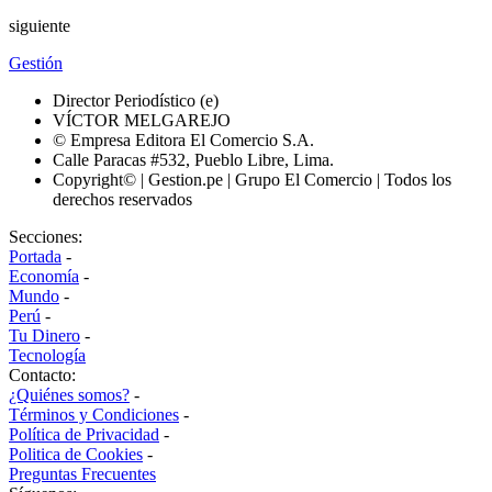
siguiente
Gestión
Director Periodístico (e)
VÍCTOR MELGAREJO
© Empresa Editora El Comercio S.A.
Calle Paracas #532, Pueblo Libre, Lima.
Copyright© | Gestion.pe | Grupo El Comercio | Todos los
derechos reservados
Secciones:
Portada
-
Economía
-
Mundo
-
Perú
-
Tu Dinero
-
Tecnología
Contacto:
¿Quiénes somos?
-
Términos y Condiciones
-
Política de Privacidad
-
Politica de Cookies
-
Preguntas Frecuentes