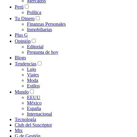
Mercados
Perú
Política
Tu Dinero
Finanzas Personales
Inmobiliarias
Plus G
Opinión
Editorial
Pregunta de hoy
Blogs
Tendencias
Lujo
Viajes
Moda
Estilos
Mundo
EEUU
México
España
Internacional
Tecnología
Club del Suscriptor
Mix
G de Gestión