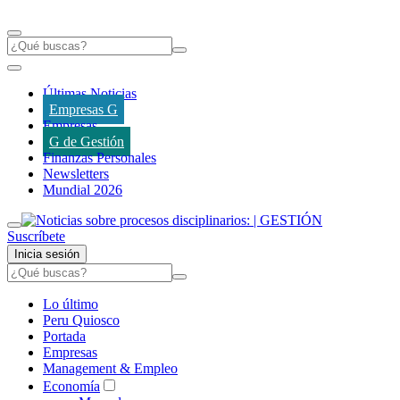
Últimas Noticias
Empresas G
Empresas
G de Gestión
Finanzas Personales
Newsletters
Mundial 2026
Suscríbete
Inicia sesión
Lo último
Peru Quiosco
Portada
Empresas
Management & Empleo
Economía