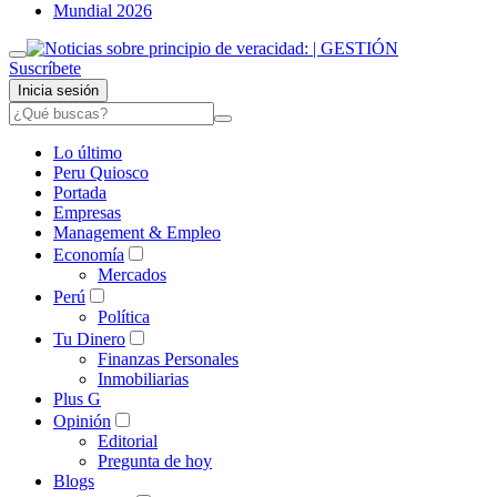
Mundial 2026
Suscríbete
Inicia sesión
Lo último
Peru Quiosco
Portada
Empresas
Management & Empleo
Economía
Mercados
Perú
Política
Tu Dinero
Finanzas Personales
Inmobiliarias
Plus G
Opinión
Editorial
Pregunta de hoy
Blogs