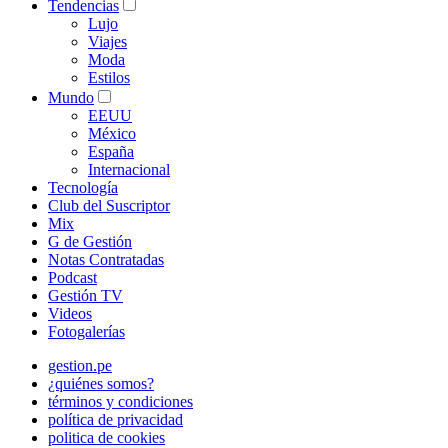
Tendencias
Lujo
Viajes
Moda
Estilos
Mundo
EEUU
México
España
Internacional
Tecnología
Club del Suscriptor
Mix
G de Gestión
Notas Contratadas
Podcast
Gestión TV
Videos
Fotogalerías
gestion.pe
¿quiénes somos?
términos y condiciones
política de privacidad
politica de cookies