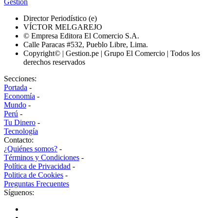
Gestión
Director Periodístico (e)
VÍCTOR MELGAREJO
© Empresa Editora El Comercio S.A.
Calle Paracas #532, Pueblo Libre, Lima.
Copyright© | Gestion.pe | Grupo El Comercio | Todos los
derechos reservados
Secciones:
Portada
-
Economía
-
Mundo
-
Perú
-
Tu Dinero
-
Tecnología
Contacto:
¿Quiénes somos?
-
Términos y Condiciones
-
Política de Privacidad
-
Politica de Cookies
-
Preguntas Frecuentes
Síguenos: