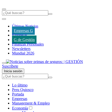
Últimas Noticias
Empresas G
Empresas
G de Gestión
Finanzas Personales
Newsletters
Mundial 2026
Suscríbete
Inicia sesión
Lo último
Peru Quiosco
Portada
Empresas
Management & Empleo
Economía