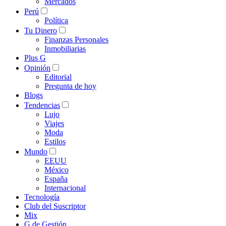
Mercados
Perú
Política
Tu Dinero
Finanzas Personales
Inmobiliarias
Plus G
Opinión
Editorial
Pregunta de hoy
Blogs
Tendencias
Lujo
Viajes
Moda
Estilos
Mundo
EEUU
México
España
Internacional
Tecnología
Club del Suscriptor
Mix
G de Gestión