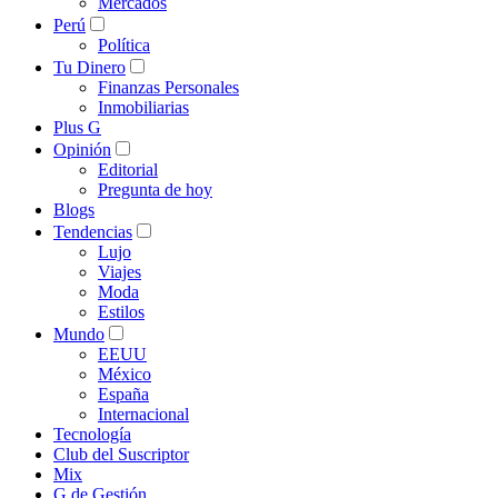
Mercados
Perú
Política
Tu Dinero
Finanzas Personales
Inmobiliarias
Plus G
Opinión
Editorial
Pregunta de hoy
Blogs
Tendencias
Lujo
Viajes
Moda
Estilos
Mundo
EEUU
México
España
Internacional
Tecnología
Club del Suscriptor
Mix
G de Gestión