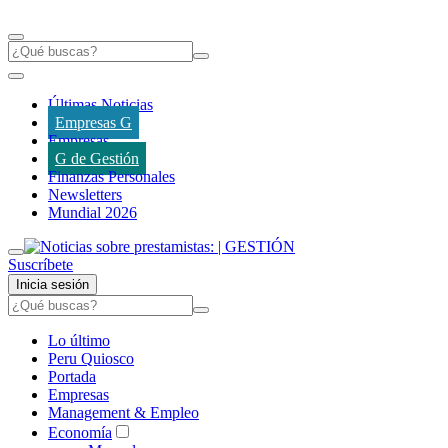
Últimas Noticias
Empresas G
Empresas
G de Gestión
Finanzas Personales
Newsletters
Mundial 2026
Suscríbete
Inicia sesión
Lo último
Peru Quiosco
Portada
Empresas
Management & Empleo
Economía