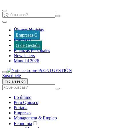
Últimas Noticias
Empresas G
Empresas
G de Gestión
Finanzas Personales
Newsletters
Mundial 2026
Suscríbete
Inicia sesión
Lo último
Peru Quiosco
Portada
Empresas
Management & Empleo
Economía