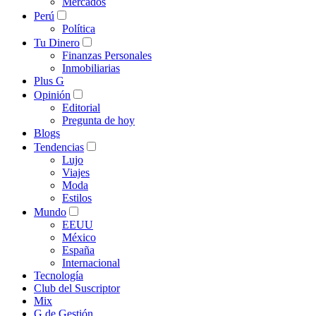
Mercados
Perú
Política
Tu Dinero
Finanzas Personales
Inmobiliarias
Plus G
Opinión
Editorial
Pregunta de hoy
Blogs
Tendencias
Lujo
Viajes
Moda
Estilos
Mundo
EEUU
México
España
Internacional
Tecnología
Club del Suscriptor
Mix
G de Gestión