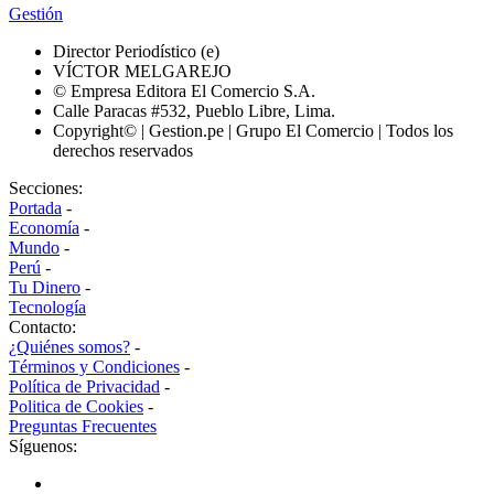
Gestión
Director Periodístico (e)
VÍCTOR MELGAREJO
© Empresa Editora El Comercio S.A.
Calle Paracas #532, Pueblo Libre, Lima.
Copyright© | Gestion.pe | Grupo El Comercio | Todos los
derechos reservados
Secciones:
Portada
-
Economía
-
Mundo
-
Perú
-
Tu Dinero
-
Tecnología
Contacto:
¿Quiénes somos?
-
Términos y Condiciones
-
Política de Privacidad
-
Politica de Cookies
-
Preguntas Frecuentes
Síguenos: