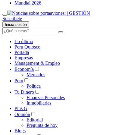
Mundial 2026
Suscríbete
Inicia sesión
Lo último
Peru Quiosco
Portada
Empresas
Management & Empleo
Economía
Mercados
Perú
Política
Tu Dinero
Finanzas Personales
Inmobiliarias
Plus G
Opinión
Editorial
Pregunta de hoy
Blogs