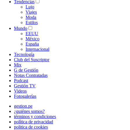
Tendencias
Lujo
Viajes
Moda
Estilos
Mundo
EEUU
México
España
Internacional
Tecnología
Club del Suscriptor
Mix
G de Gestión
Notas Contratadas
Podcast
Gestión TV
Videos
Fotogalerías
gestion.pe
¿quiénes somos?
términos y condiciones
política de privacidad
politica de cookies