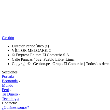
Gestión
Director Periodístico (e)
VÍCTOR MELGAREJO
© Empresa Editora El Comercio S.A.
Calle Paracas #532, Pueblo Libre, Lima.
Copyright© | Gestion.pe | Grupo El Comercio | Todos los dere
Secciones:
Portada
-
Economía
-
Mundo
-
Perú
-
Tu Dinero
-
Tecnología
Contacto:
¿Quiénes somos?
-