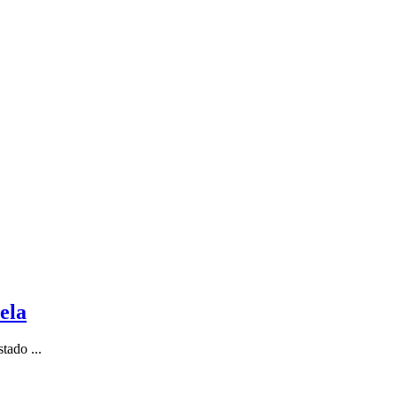
ela
tado ...