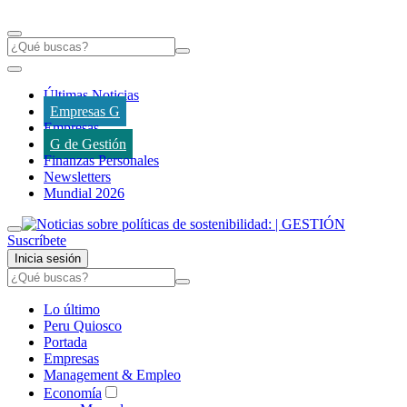
Últimas Noticias
Empresas G
Empresas
G de Gestión
Finanzas Personales
Newsletters
Mundial 2026
Suscríbete
Inicia sesión
Lo último
Peru Quiosco
Portada
Empresas
Management & Empleo
Economía