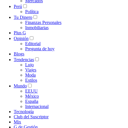
Mercados
Perú
Política
Tu Dinero
Finanzas Personales
Inmobiliarias
Plus G
Opinión
Editorial
Pregunta de hoy
Blogs
Tendencias
Lujo
Viajes
Moda
Estilos
Mundo
EEUU
México
España
Internacional
Tecnología
Club del Suscriptor
Mix
G de Gestión