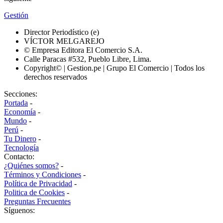
Gestión
Director Periodístico (e)
VÍCTOR MELGAREJO
© Empresa Editora El Comercio S.A.
Calle Paracas #532, Pueblo Libre, Lima.
Copyright© | Gestion.pe | Grupo El Comercio | Todos los
derechos reservados
Secciones:
Portada
-
Economía
-
Mundo
-
Perú
-
Tu Dinero
-
Tecnología
Contacto:
¿Quiénes somos?
-
Términos y Condiciones
-
Política de Privacidad
-
Politica de Cookies
-
Preguntas Frecuentes
Síguenos: