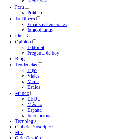
Mercados
Perú
Política
Tu Dinero
Finanzas Personales
Inmobiliarias
Plus G
Opinión
Editorial
Pregunta de hoy
Blogs
Tendencias
Lujo
Viajes
Moda
Estilos
Mundo
EEUU
México
España
Internacional
Tecnología
Club del Suscriptor
Mix
G de Gestión