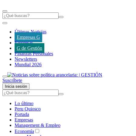
Últimas Noticias
Empresas G
Empresas
G de Gestión
Finanzas Personales
Newsletters
Mundial 2026
Suscríbete
Inicia sesión
Lo último
Peru Quiosco
Portada
Empresas
Management & Empleo
Economía