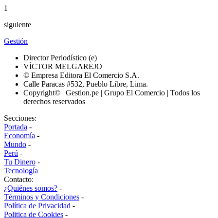
1
siguiente
Gestión
Director Periodístico (e)
VÍCTOR MELGAREJO
© Empresa Editora El Comercio S.A.
Calle Paracas #532, Pueblo Libre, Lima.
Copyright© | Gestion.pe | Grupo El Comercio | Todos los
derechos reservados
Secciones:
Portada
-
Economía
-
Mundo
-
Perú
-
Tu Dinero
-
Tecnología
Contacto:
¿Quiénes somos?
-
Términos y Condiciones
-
Política de Privacidad
-
Politica de Cookies
-