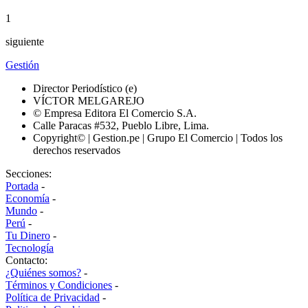
1
siguiente
Gestión
Director Periodístico (e)
VÍCTOR MELGAREJO
© Empresa Editora El Comercio S.A.
Calle Paracas #532, Pueblo Libre, Lima.
Copyright© | Gestion.pe | Grupo El Comercio | Todos los
derechos reservados
Secciones:
Portada
-
Economía
-
Mundo
-
Perú
-
Tu Dinero
-
Tecnología
Contacto:
¿Quiénes somos?
-
Términos y Condiciones
-
Política de Privacidad
-