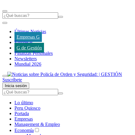
Últimas Noticias
Empresas G
Empresas
G de Gestión
Finanzas Personales
Newsletters
Mundial 2026
Suscríbete
Inicia sesión
Lo último
Peru Quiosco
Portada
Empresas
Management & Empleo
Economía