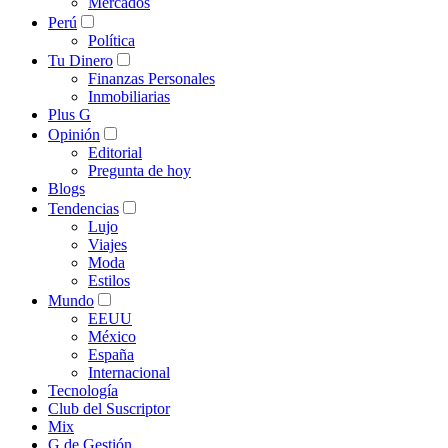
Mercados
Perú
Política
Tu Dinero
Finanzas Personales
Inmobiliarias
Plus G
Opinión
Editorial
Pregunta de hoy
Blogs
Tendencias
Lujo
Viajes
Moda
Estilos
Mundo
EEUU
México
España
Internacional
Tecnología
Club del Suscriptor
Mix
G de Gestión