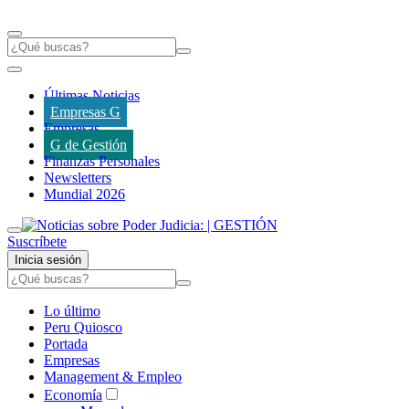
Últimas Noticias
Empresas G
Empresas
G de Gestión
Finanzas Personales
Newsletters
Mundial 2026
Suscríbete
Inicia sesión
Lo último
Peru Quiosco
Portada
Empresas
Management & Empleo
Economía