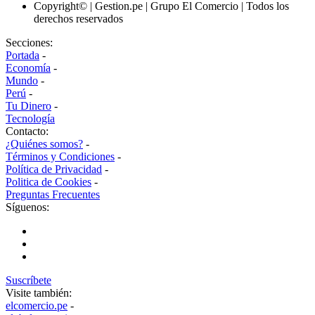
Copyright© | Gestion.pe | Grupo El Comercio | Todos los
derechos reservados
Secciones:
Portada
-
Economía
-
Mundo
-
Perú
-
Tu Dinero
-
Tecnología
Contacto:
¿Quiénes somos?
-
Términos y Condiciones
-
Política de Privacidad
-
Politica de Cookies
-
Preguntas Frecuentes
Síguenos:
Suscríbete
Visite también:
elcomercio.pe
-