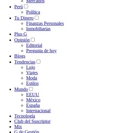
Mercados
Perú
Política
Tu Dinero
Finanzas Personales
Inmobiliarias
Plus G
Opinión
Editorial
Pregunta de hoy
Blogs
Tendencias
Lujo
Viajes
Moda
Estilos
Mundo
EEUU
México
España
Internacional
Tecnología
Club del Suscriptor
Mix
G de Gestión