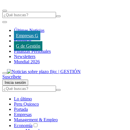
Últimas Noticias
Empresas G
Empresas
G de Gestión
Finanzas Personales
Newsletters
Mundial 2026
Suscríbete
Inicia sesión
Lo último
Peru Quiosco
Portada
Empresas
Management & Empleo
Economía