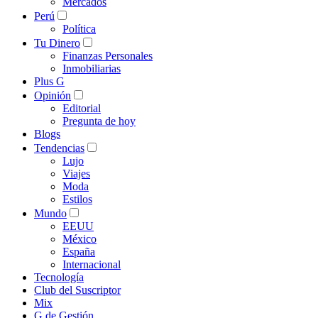
Mercados
Perú
Política
Tu Dinero
Finanzas Personales
Inmobiliarias
Plus G
Opinión
Editorial
Pregunta de hoy
Blogs
Tendencias
Lujo
Viajes
Moda
Estilos
Mundo
EEUU
México
España
Internacional
Tecnología
Club del Suscriptor
Mix
G de Gestión