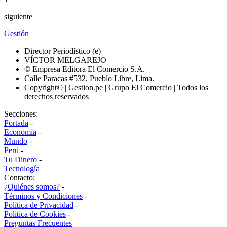
siguiente
Gestión
Director Periodístico (e)
VÍCTOR MELGAREJO
© Empresa Editora El Comercio S.A.
Calle Paracas #532, Pueblo Libre, Lima.
Copyright© | Gestion.pe | Grupo El Comercio | Todos los
derechos reservados
Secciones:
Portada
-
Economía
-
Mundo
-
Perú
-
Tu Dinero
-
Tecnología
Contacto:
¿Quiénes somos?
-
Términos y Condiciones
-
Política de Privacidad
-
Politica de Cookies
-
Preguntas Frecuentes