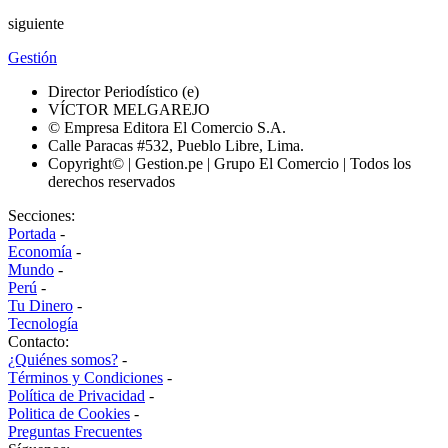
siguiente
Gestión
Director Periodístico (e)
VÍCTOR MELGAREJO
© Empresa Editora El Comercio S.A.
Calle Paracas #532, Pueblo Libre, Lima.
Copyright© | Gestion.pe | Grupo El Comercio | Todos los
derechos reservados
Secciones:
Portada
-
Economía
-
Mundo
-
Perú
-
Tu Dinero
-
Tecnología
Contacto:
¿Quiénes somos?
-
Términos y Condiciones
-
Política de Privacidad
-
Politica de Cookies
-
Preguntas Frecuentes