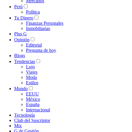
Mercados
Perú
Política
Tu Dinero
Finanzas Personales
Inmobiliarias
Plus G
Opinión
Editorial
Pregunta de hoy
Blogs
Tendencias
Lujo
Viajes
Moda
Estilos
Mundo
EEUU
México
España
Internacional
Tecnología
Club del Suscriptor
Mix
G de Gestión