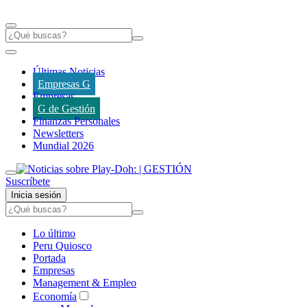
Últimas Noticias
Empresas G
Empresas
G de Gestión
Finanzas Personales
Newsletters
Mundial 2026
Suscríbete
Inicia sesión
Lo último
Peru Quiosco
Portada
Empresas
Management & Empleo
Economía