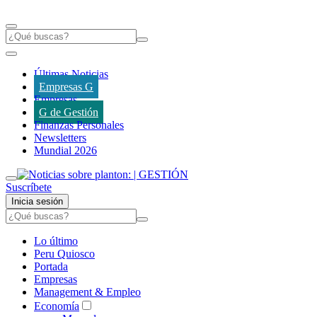
Últimas Noticias
Empresas G
Empresas
G de Gestión
Finanzas Personales
Newsletters
Mundial 2026
Suscríbete
Inicia sesión
Lo último
Peru Quiosco
Portada
Empresas
Management & Empleo
Economía