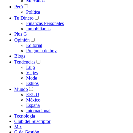
Mercados
Perú
Política
Tu Dinero
Finanzas Personales
Inmobiliarias
Plus G
Opinión
Editorial
Pregunta de hoy
Blogs
Tendencias
Lujo
Viajes
Moda
Estilos
Mundo
EEUU
México
España
Internacional
Tecnología
Club del Suscriptor
Mix
G de Gestión