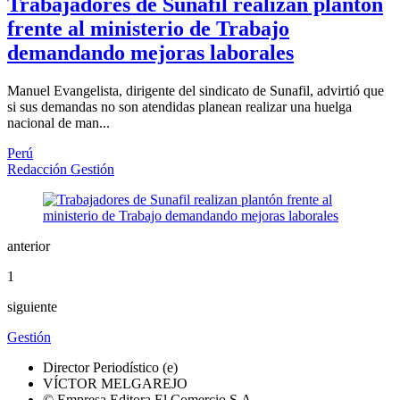
Trabajadores de Sunafil realizan plantón
frente al ministerio de Trabajo
demandando mejoras laborales
Manuel Evangelista, dirigente del sindicato de Sunafil, advirtió que
si sus demandas no son atendidas planean realizar una huelga
nacional de man...
Perú
Redacción Gestión
anterior
1
siguiente
Gestión
Director Periodístico (e)
VÍCTOR MELGAREJO
© Empresa Editora El Comercio S.A.