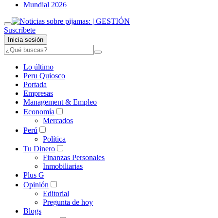
Mundial 2026
Suscríbete
Inicia sesión
Lo último
Peru Quiosco
Portada
Empresas
Management & Empleo
Economía
Mercados
Perú
Política
Tu Dinero
Finanzas Personales
Inmobiliarias
Plus G
Opinión
Editorial
Pregunta de hoy
Blogs