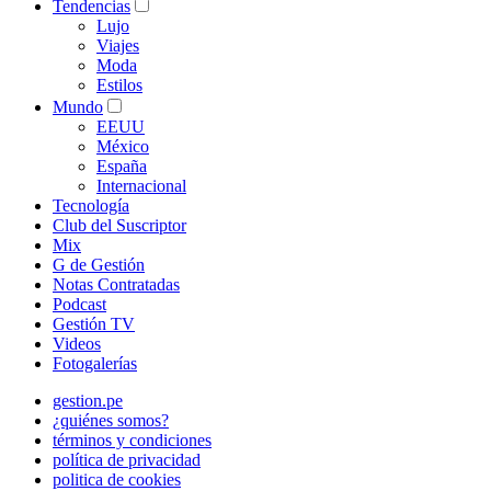
Tendencias
Lujo
Viajes
Moda
Estilos
Mundo
EEUU
México
España
Internacional
Tecnología
Club del Suscriptor
Mix
G de Gestión
Notas Contratadas
Podcast
Gestión TV
Videos
Fotogalerías
gestion.pe
¿quiénes somos?
términos y condiciones
política de privacidad
politica de cookies