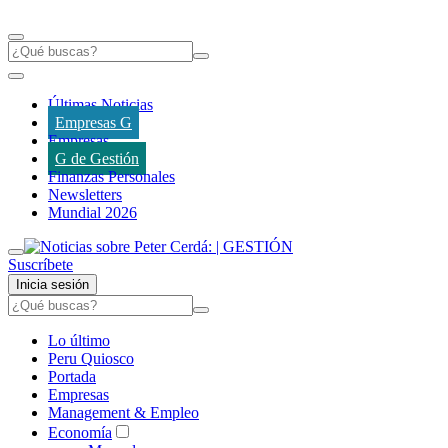
Últimas Noticias
Empresas G
Empresas
G de Gestión
Finanzas Personales
Newsletters
Mundial 2026
Suscríbete
Inicia sesión
Lo último
Peru Quiosco
Portada
Empresas
Management & Empleo
Economía