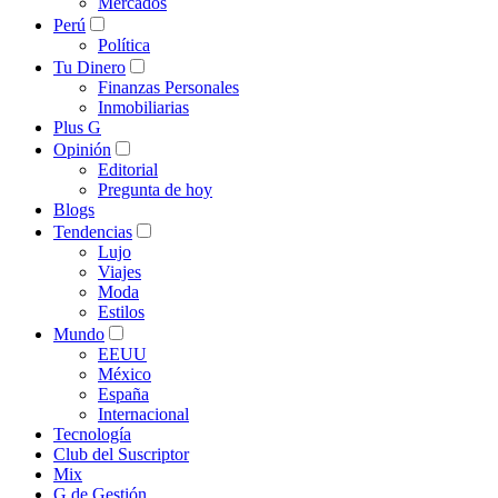
Mercados
Perú
Política
Tu Dinero
Finanzas Personales
Inmobiliarias
Plus G
Opinión
Editorial
Pregunta de hoy
Blogs
Tendencias
Lujo
Viajes
Moda
Estilos
Mundo
EEUU
México
España
Internacional
Tecnología
Club del Suscriptor
Mix
G de Gestión