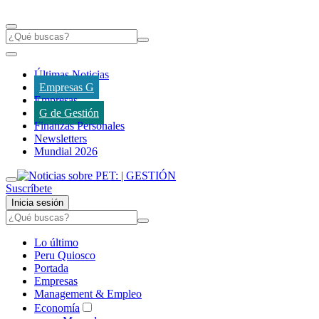
Últimas Noticias
Empresas G
Empresas
G de Gestión
Finanzas Personales
Newsletters
Mundial 2026
Suscríbete
Inicia sesión
Lo último
Peru Quiosco
Portada
Empresas
Management & Empleo
Economía