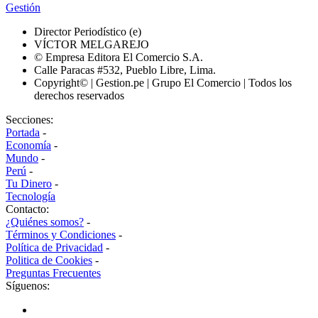
Gestión
Director Periodístico (e)
VÍCTOR MELGAREJO
© Empresa Editora El Comercio S.A.
Calle Paracas #532, Pueblo Libre, Lima.
Copyright© | Gestion.pe | Grupo El Comercio | Todos los
derechos reservados
Secciones:
Portada
-
Economía
-
Mundo
-
Perú
-
Tu Dinero
-
Tecnología
Contacto:
¿Quiénes somos?
-
Términos y Condiciones
-
Política de Privacidad
-
Politica de Cookies
-
Preguntas Frecuentes
Síguenos: