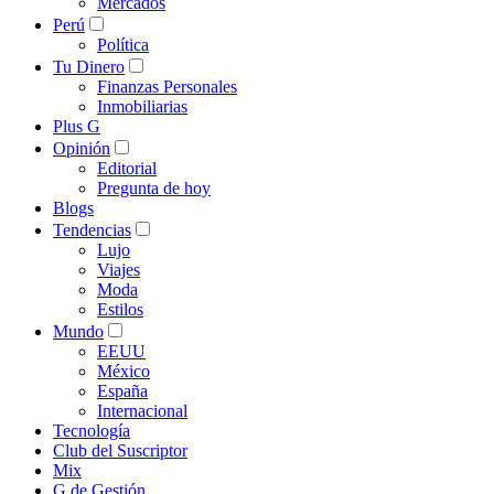
Mercados
Perú
Política
Tu Dinero
Finanzas Personales
Inmobiliarias
Plus G
Opinión
Editorial
Pregunta de hoy
Blogs
Tendencias
Lujo
Viajes
Moda
Estilos
Mundo
EEUU
México
España
Internacional
Tecnología
Club del Suscriptor
Mix
G de Gestión