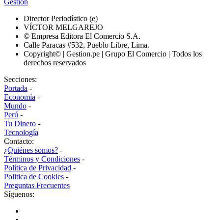
Gestión
Director Periodístico (e)
VÍCTOR MELGAREJO
© Empresa Editora El Comercio S.A.
Calle Paracas #532, Pueblo Libre, Lima.
Copyright© | Gestion.pe | Grupo El Comercio | Todos los
derechos reservados
Secciones:
Portada
-
Economía
-
Mundo
-
Perú
-
Tu Dinero
-
Tecnología
Contacto:
¿Quiénes somos?
-
Términos y Condiciones
-
Política de Privacidad
-
Politica de Cookies
-
Preguntas Frecuentes
Síguenos: