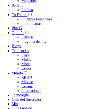
Mercados
Perú
Política
Tu Dinero
Finanzas Personales
Inmobiliarias
Plus G
Opinión
Editorial
Pregunta de hoy
Blogs
Tendencias
Lujo
Viajes
Moda
Estilos
Mundo
EEUU
México
España
Internacional
Tecnología
Club del Suscriptor
Mix
G de Gestión