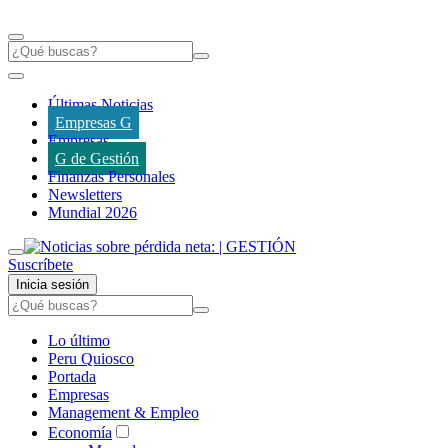
Últimas Noticias
Empresas G
Empresas
G de Gestión
Finanzas Personales
Newsletters
Mundial 2026
Suscríbete
Inicia sesión
Lo último
Peru Quiosco
Portada
Empresas
Management & Empleo
Economía