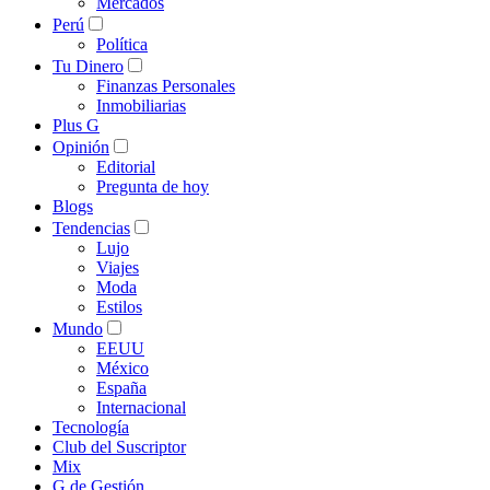
Mercados
Perú
Política
Tu Dinero
Finanzas Personales
Inmobiliarias
Plus G
Opinión
Editorial
Pregunta de hoy
Blogs
Tendencias
Lujo
Viajes
Moda
Estilos
Mundo
EEUU
México
España
Internacional
Tecnología
Club del Suscriptor
Mix
G de Gestión