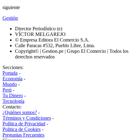
siguiente
Gestión
Director Periodístico (e)
VÍCTOR MELGAREJO
© Empresa Editora El Comercio S.A.
Calle Paracas #532, Pueblo Libre, Lima.
Copyright© | Gestion.pe | Grupo El Comercio | Todos los
derechos reservados
Secciones:
Portada
-
Economía
-
Mundo
-
Perú
-
Tu Dinero
-
Tecnología
Contacto:
¿Quiénes somos?
-
Términos y Condiciones
-
Política de Privacidad
-
Politica de Cookies
-
Preguntas Frecuentes