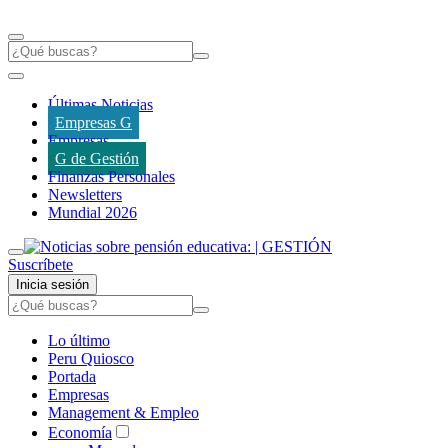
Últimas Noticias
Empresas G
Empresas
G de Gestión
Finanzas Personales
Newsletters
Mundial 2026
Suscríbete
Inicia sesión
Lo último
Peru Quiosco
Portada
Empresas
Management & Empleo
Economía