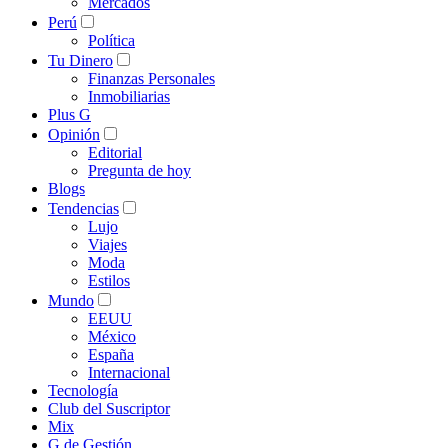
Mercados
Perú
Política
Tu Dinero
Finanzas Personales
Inmobiliarias
Plus G
Opinión
Editorial
Pregunta de hoy
Blogs
Tendencias
Lujo
Viajes
Moda
Estilos
Mundo
EEUU
México
España
Internacional
Tecnología
Club del Suscriptor
Mix
G de Gestión