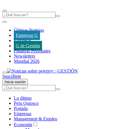
Últimas Noticias
Empresas G
Empresas
G de Gestión
Finanzas Personales
Newsletters
Mundial 2026
Suscríbete
Inicia sesión
Lo último
Peru Quiosco
Portada
Empresas
Management & Empleo
Economía