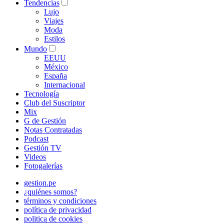
Tendencias
Lujo
Viajes
Moda
Estilos
Mundo
EEUU
México
España
Internacional
Tecnología
Club del Suscriptor
Mix
G de Gestión
Notas Contratadas
Podcast
Gestión TV
Videos
Fotogalerías
gestion.pe
¿quiénes somos?
términos y condiciones
política de privacidad
politica de cookies