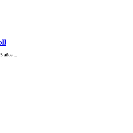
ll
5 años ...