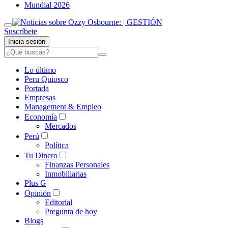
Mundial 2026
Suscríbete
Inicia sesión
Lo último
Peru Quiosco
Portada
Empresas
Management & Empleo
Economía
Mercados
Perú
Política
Tu Dinero
Finanzas Personales
Inmobiliarias
Plus G
Opinión
Editorial
Pregunta de hoy
Blogs