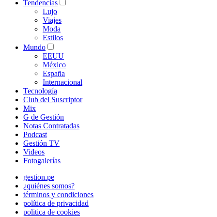
Tendencias
Lujo
Viajes
Moda
Estilos
Mundo
EEUU
México
España
Internacional
Tecnología
Club del Suscriptor
Mix
G de Gestión
Notas Contratadas
Podcast
Gestión TV
Videos
Fotogalerías
gestion.pe
¿quiénes somos?
términos y condiciones
política de privacidad
politica de cookies