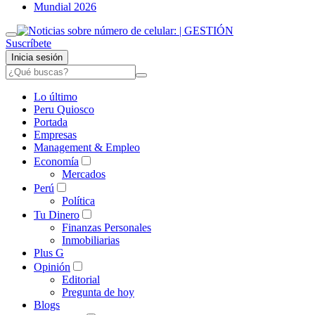
Mundial 2026
Suscríbete
Inicia sesión
Lo último
Peru Quiosco
Portada
Empresas
Management & Empleo
Economía
Mercados
Perú
Política
Tu Dinero
Finanzas Personales
Inmobiliarias
Plus G
Opinión
Editorial
Pregunta de hoy
Blogs