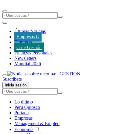
Últimas Noticias
Empresas G
Empresas
G de Gestión
Finanzas Personales
Newsletters
Mundial 2026
Suscríbete
Inicia sesión
Lo último
Peru Quiosco
Portada
Empresas
Management & Empleo
Economía