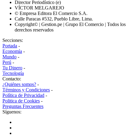
Director Periodístico (e)
VÍCTOR MELGAREJO
© Empresa Editora El Comercio S.A.
Calle Paracas #532, Pueblo Libre, Lima.
Copyright© | Gestion.pe | Grupo El Comercio | Todos los
derechos reservados
Secciones:
Portada
-
Economía
-
Mundo
-
Perú
-
Tu Dinero
-
Tecnología
Contacto:
¿Quiénes somos?
-
Términos y Condiciones
-
Política de Privacidad
-
Politica de Cookies
-
Preguntas Frecuentes
Síguenos: