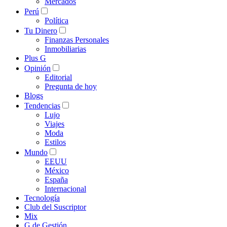
Mercados
Perú
Política
Tu Dinero
Finanzas Personales
Inmobiliarias
Plus G
Opinión
Editorial
Pregunta de hoy
Blogs
Tendencias
Lujo
Viajes
Moda
Estilos
Mundo
EEUU
México
España
Internacional
Tecnología
Club del Suscriptor
Mix
G de Gestión