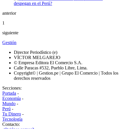
anterior
1
siguiente
Gestión
Director Periodístico (e)
VÍCTOR MELGAREJO
© Empresa Editora El Comercio S.A.
Calle Paracas #532, Pueblo Libre, Lima.
Copyright© | Gestion.pe | Grupo El Comercio | Todos los
derechos reservados
Secciones:
Portada
-
Economía
-
Mundo
-
Perú
-
Tu Dinero
-
Tecnología
Contacto: