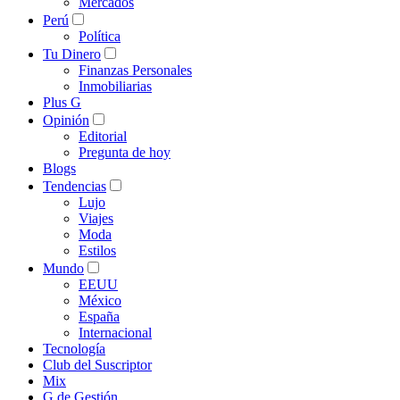
Mercados
Perú
Política
Tu Dinero
Finanzas Personales
Inmobiliarias
Plus G
Opinión
Editorial
Pregunta de hoy
Blogs
Tendencias
Lujo
Viajes
Moda
Estilos
Mundo
EEUU
México
España
Internacional
Tecnología
Club del Suscriptor
Mix
G de Gestión