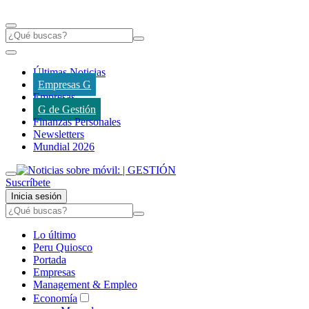
Últimas Noticias
Empresas G
Empresas
G de Gestión
Finanzas Personales
Newsletters
Mundial 2026
Suscríbete
Inicia sesión
Lo último
Peru Quiosco
Portada
Empresas
Management & Empleo
Economía