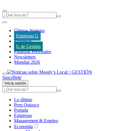
Últimas Noticias
Empresas G
Empresas
G de Gestión
Finanzas Personales
Newsletters
Mundial 2026
Suscríbete
Inicia sesión
Lo último
Peru Quiosco
Portada
Empresas
Management & Empleo
Economía