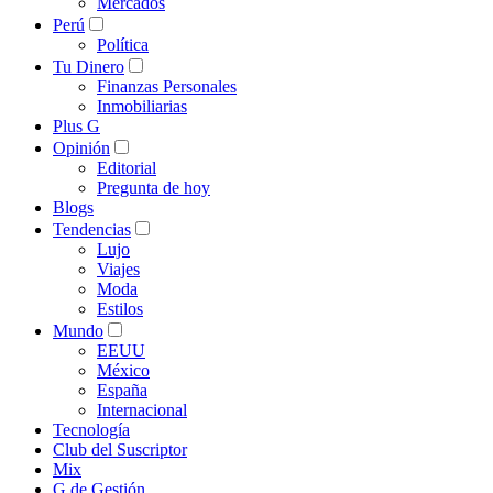
Mercados
Perú
Política
Tu Dinero
Finanzas Personales
Inmobiliarias
Plus G
Opinión
Editorial
Pregunta de hoy
Blogs
Tendencias
Lujo
Viajes
Moda
Estilos
Mundo
EEUU
México
España
Internacional
Tecnología
Club del Suscriptor
Mix
G de Gestión