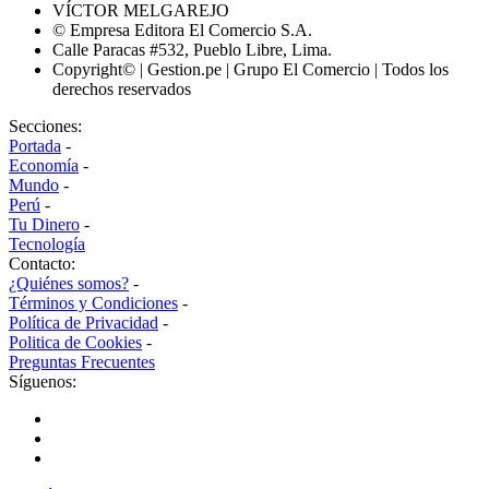
VÍCTOR MELGAREJO
© Empresa Editora El Comercio S.A.
Calle Paracas #532, Pueblo Libre, Lima.
Copyright© | Gestion.pe | Grupo El Comercio | Todos los
derechos reservados
Secciones:
Portada
-
Economía
-
Mundo
-
Perú
-
Tu Dinero
-
Tecnología
Contacto:
¿Quiénes somos?
-
Términos y Condiciones
-
Política de Privacidad
-
Politica de Cookies
-
Preguntas Frecuentes
Síguenos: