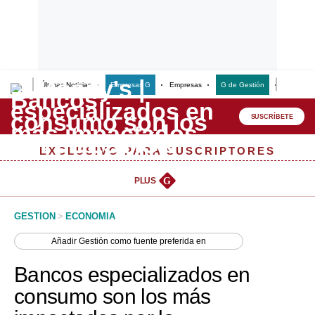
Últimas Noticias
Empresas G
Empresas
G de Gestión
Finanzas
Lo último
Peru Quiosco
SUSCRÍBETE
Portada
EXCLUSIVO PARA SUSCRIPTORES
Empresas
PLUS
G
Management & Empleo
GESTION
>
ECONOMIA
Economía
Añadir
Gestión
como fuente preferida en
Mercados
Bancos especializados en
Perú
consumo son los más
Política