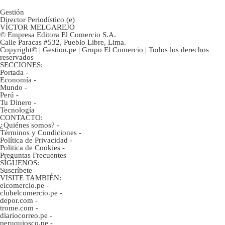
Gestión
Director Periodístico (e)
VÍCTOR MELGAREJO
© Empresa Editora El Comercio S.A.
Calle Paracas #532, Pueblo Libre, Lima.
Copyright© | Gestion.pe | Grupo El Comercio | Todos los derechos
reservados
SECCIONES:
Portada
-
Economía
-
Mundo
-
Perú
-
Tu Dinero
-
Tecnología
CONTACTO:
¿Quiénes somos?
-
Términos y Condiciones
-
Política de Privacidad
-
Politica de Cookies
-
Preguntas Frecuentes
SÍGUENOS:
Suscríbete
VISITE TAMBIÉN:
elcomercio.pe
-
clubelcomercio.pe
-
depor.com
-
trome.com
-
diariocorreo.pe
-
peruquiosco.pe
-