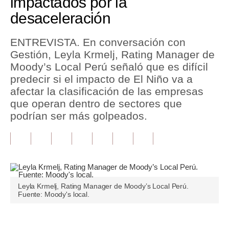
impactados por la
desaceleración
Tu Dinero
Finanzas Personales
ENTREVISTA. En conversación con
Gestión, Leyla Krmelj, Rating Manager de
Inmobiliarias
Moody’s Local Perú señaló que es difícil
predecir si el impacto de El Niño va a
Plus G
afectar la clasificación de las empresas
Opinión
que operan dentro de sectores que
podrían ser más golpeados.
Editorial
Pregunta de hoy
Blogs
Tendencias
Leyla Krmelj, Rating Manager de Moody’s Local Perú.
Fuente: Moody's local.
Lujo
Viajes
Únete a nuestro canal