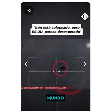
Notas Contratadas
Podcast
Gestión TV
Videos
Fotogalerías
gestion.pe
¿quiénes
Somos?
Términos
Y
Condiciones
Política
De
Privacidad