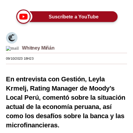
Moda
Suscríbete a YouTube
Estilos
Mundo
EEUU
Whitney Miñán
México
09/10/2023 18H23
España
En entrevista con Gestión, Leyla
Internacional
Krmelj, Rating Manager de Moody’s
Tecnología
Local Perú, comentó sobre la situación
Club del Suscriptor
actual de la economía peruana, así
como los desafíos sobre la banca y las
Mix
microfinancieras.
G de Gestión