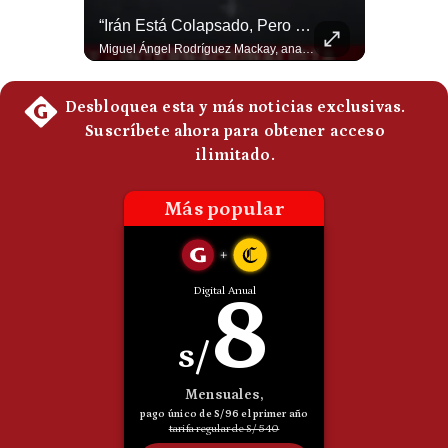
El Petróleo Cae, Pero Podría Dispararse Nuevamente | #radar24
“Irán Está Colapsado, Pero EE.UU. Parece Desesperado” | #radar24
Politica
De
Los precios internacionales del petróleo retrocedieron ante la posibilidad de un acuerdo para reabrir el estrecho de Ormuz. Sin embargo, la caída responde solo a una expectativa diplomática y un nuevo ataque contra un buque podría hacer regresar rápidamente la prima de riesgo. #Petroleo #EstrechoDeOrmuz #EconomiaGlobal #MercadoPetrolero #Crudo #NoticiasEconomicas #Geopolitica #Shorts 👉 Suscríbete y activa la campana para no perderte nuestro análisis diario. 🌎 Síguenos en nuestras redes sociales: 📌 Web oficial: https://gestion.pe/mundo/ 📌 LinkedIn: http://bit.ly/3HYIET0 📌 X (Twitter): http://bit.ly/4noZtX9 📌 TikTok: http://bit.ly/4evB6TO
Miguel Ángel Rodríguez Mackay, analista internacional, sostiene que las negociaciones fueron impulsadas por Irán y no por Estados Unidos. Según su análisis, Teherán estaría debilitado militar y económicamente, aunque la narrativa internacional presenta a Trump como el líder desesperado por terminar una guerra que no puede ganar. #Geopolitica #Iran #DonaldTrump #RodriguezMackay #EEUU #NoticiasInternacionales #PoliticaInternacional #AnalisisGeopolitico #Shorts 👉 Suscríbete y activa la campana para no perderte nuestro análisis diario. 🌎 Síguenos en nuestras redes sociales: 📌 Web oficial: https://gestion.pe/mundo/ 📌 LinkedIn: http://bit.ly/3HYIET0 📌 X (Twitter): http://bit.ly/4noZtX9 📌 TikTok: http://bit.ly/4evB6TO
Cookies
Preguntas
Frecuentes