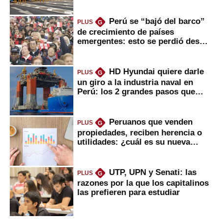
usuarios?
Perú se “bajó del barco”
PLUS
G
de crecimiento de países
emergentes: esto se perdió desde
2022
HD Hyundai quiere darle
PLUS
G
un giro a la industria naval en
Perú: los 2 grandes pasos que
daría
Peruanos que venden
PLUS
G
propiedades, reciben herencia o
utilidades: ¿cuál es su nueva
inversión clave?
UTP, UPN y Senati: las
PLUS
G
razones por la que los capitalinos
las prefieren para estudiar