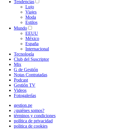
Tendencias
Lujo
Viajes
Moda
Estilos
Mundo
EEUU
México
España
Internacional
Tecnología
Club del Suscriptor
Mix
G de Gestión
Notas Contratadas
Podcast
Gestión TV
Videos
Fotogalerías
gestion.pe
¿quiénes somos?
términos y condiciones
política de privacidad
politica de cookies