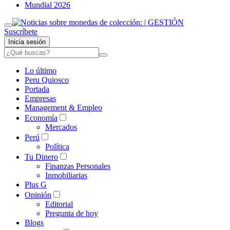
Mundial 2026
Suscríbete
Inicia sesión
Lo último
Peru Quiosco
Portada
Empresas
Management & Empleo
Economía
Mercados
Perú
Política
Tu Dinero
Finanzas Personales
Inmobiliarias
Plus G
Opinión
Editorial
Pregunta de hoy
Blogs