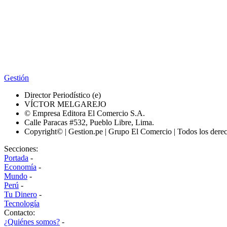
Gestión
Director Periodístico (e)
VÍCTOR MELGAREJO
© Empresa Editora El Comercio S.A.
Calle Paracas #532, Pueblo Libre, Lima.
Copyright© | Gestion.pe | Grupo El Comercio | Todos los dere
Secciones:
Portada
-
Economía
-
Mundo
-
Perú
-
Tu Dinero
-
Tecnología
Contacto:
¿Quiénes somos?
-