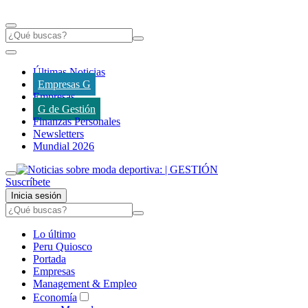
Últimas Noticias
Empresas G
Empresas
G de Gestión
Finanzas Personales
Newsletters
Mundial 2026
Suscríbete
Inicia sesión
Lo último
Peru Quiosco
Portada
Empresas
Management & Empleo
Economía