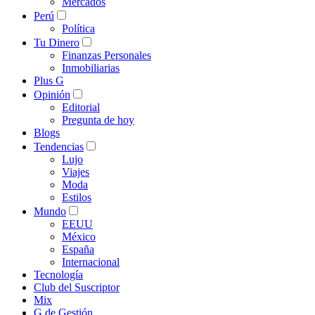
Mercados
Perú
Política
Tu Dinero
Finanzas Personales
Inmobiliarias
Plus G
Opinión
Editorial
Pregunta de hoy
Blogs
Tendencias
Lujo
Viajes
Moda
Estilos
Mundo
EEUU
México
España
Internacional
Tecnología
Club del Suscriptor
Mix
G de Gestión