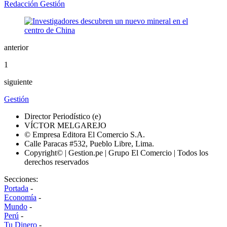
Redacción Gestión
anterior
1
siguiente
Gestión
Director Periodístico (e)
VÍCTOR MELGAREJO
© Empresa Editora El Comercio S.A.
Calle Paracas #532, Pueblo Libre, Lima.
Copyright© | Gestion.pe | Grupo El Comercio | Todos los
derechos reservados
Secciones:
Portada
-
Economía
-
Mundo
-
Perú
-
Tu Dinero
-