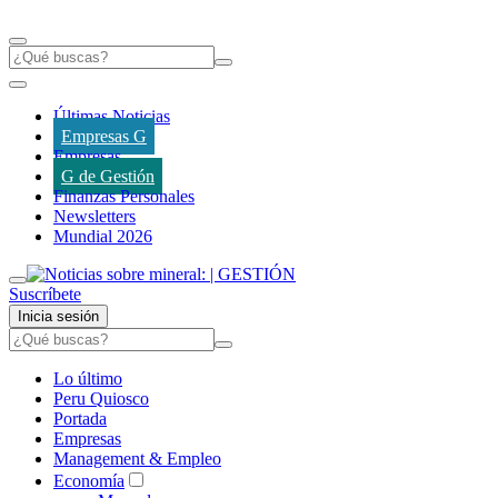
Últimas Noticias
Empresas G
Empresas
G de Gestión
Finanzas Personales
Newsletters
Mundial 2026
Suscríbete
Inicia sesión
Lo último
Peru Quiosco
Portada
Empresas
Management & Empleo
Economía