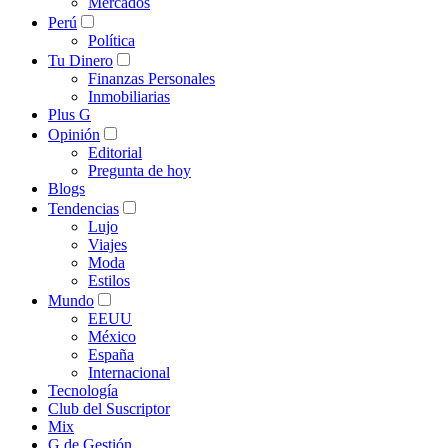
Mercados
Perú
Política
Tu Dinero
Finanzas Personales
Inmobiliarias
Plus G
Opinión
Editorial
Pregunta de hoy
Blogs
Tendencias
Lujo
Viajes
Moda
Estilos
Mundo
EEUU
México
España
Internacional
Tecnología
Club del Suscriptor
Mix
G de Gestión