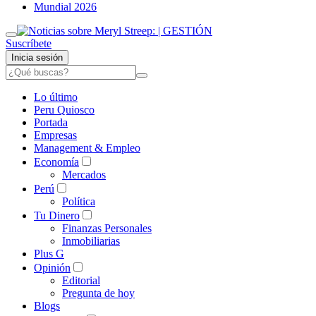
Mundial 2026
Suscríbete
Inicia sesión
Lo último
Peru Quiosco
Portada
Empresas
Management & Empleo
Economía
Mercados
Perú
Política
Tu Dinero
Finanzas Personales
Inmobiliarias
Plus G
Opinión
Editorial
Pregunta de hoy
Blogs