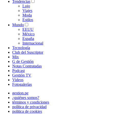
Tendencias
Lujo
Viajes
Moda
Estilos
Mundo
EEUU
México
España
Internacional
Tecnología
Club del Suscriptor
Mix
G de Gestión
Notas Contratadas
Podcast
Gestión TV
Videos
Fotogalerías
gestion.pe
¿quiénes somos?
términos y condiciones
política de privacidad
politica de cookies