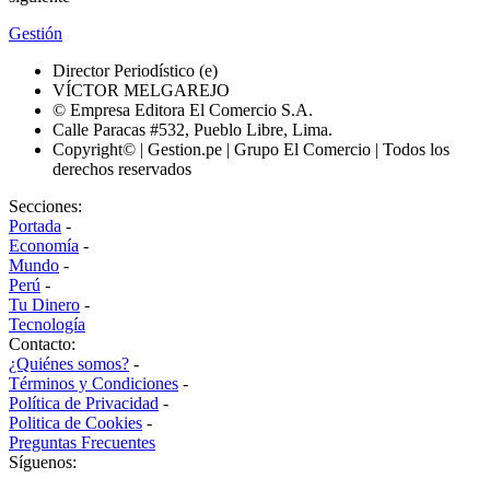
Gestión
Director Periodístico (e)
VÍCTOR MELGAREJO
© Empresa Editora El Comercio S.A.
Calle Paracas #532, Pueblo Libre, Lima.
Copyright© | Gestion.pe | Grupo El Comercio | Todos los
derechos reservados
Secciones:
Portada
-
Economía
-
Mundo
-
Perú
-
Tu Dinero
-
Tecnología
Contacto:
¿Quiénes somos?
-
Términos y Condiciones
-
Política de Privacidad
-
Politica de Cookies
-
Preguntas Frecuentes
Síguenos: