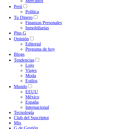
Mercados
Perú
Política
Tu Dinero
Finanzas Personales
Inmobiliarias
Plus G
Opinión
Editorial
Pregunta de hoy
Blogs
Tendencias
Lujo
Viajes
Moda
Estilos
Mundo
EEUU
México
España
Internacional
Tecnología
Club del Suscriptor
Mix
G de Gestión