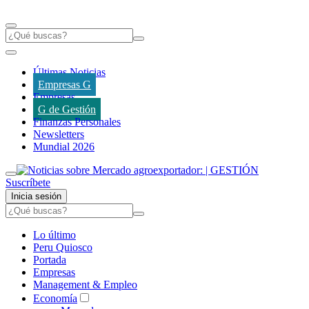
Últimas Noticias
Empresas G
Empresas
G de Gestión
Finanzas Personales
Newsletters
Mundial 2026
Suscríbete
Inicia sesión
Lo último
Peru Quiosco
Portada
Empresas
Management & Empleo
Economía