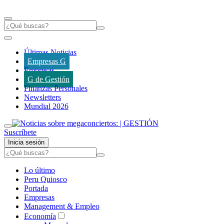
Últimas Noticias
Empresas G
Empresas
G de Gestión
Finanzas Personales
Newsletters
Mundial 2026
Suscríbete
Inicia sesión
Lo último
Peru Quiosco
Portada
Empresas
Management & Empleo
Economía