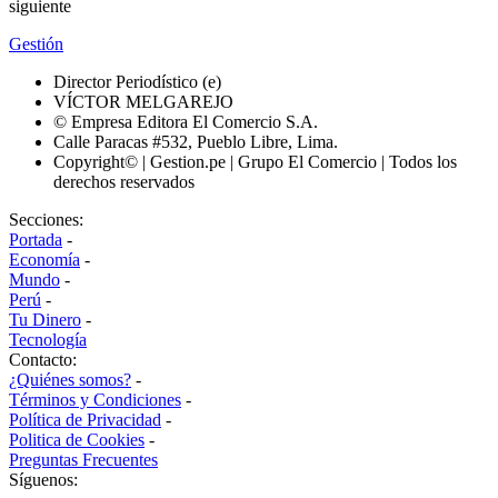
siguiente
Gestión
Director Periodístico (e)
VÍCTOR MELGAREJO
© Empresa Editora El Comercio S.A.
Calle Paracas #532, Pueblo Libre, Lima.
Copyright© | Gestion.pe | Grupo El Comercio | Todos los
derechos reservados
Secciones:
Portada
-
Economía
-
Mundo
-
Perú
-
Tu Dinero
-
Tecnología
Contacto:
¿Quiénes somos?
-
Términos y Condiciones
-
Política de Privacidad
-
Politica de Cookies
-
Preguntas Frecuentes
Síguenos: