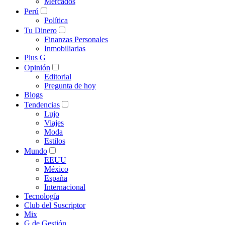
Mercados
Perú
Política
Tu Dinero
Finanzas Personales
Inmobiliarias
Plus G
Opinión
Editorial
Pregunta de hoy
Blogs
Tendencias
Lujo
Viajes
Moda
Estilos
Mundo
EEUU
México
España
Internacional
Tecnología
Club del Suscriptor
Mix
G de Gestión