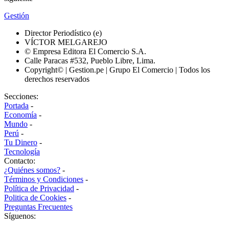
Gestión
Director Periodístico (e)
VÍCTOR MELGAREJO
© Empresa Editora El Comercio S.A.
Calle Paracas #532, Pueblo Libre, Lima.
Copyright© | Gestion.pe | Grupo El Comercio | Todos los
derechos reservados
Secciones:
Portada
-
Economía
-
Mundo
-
Perú
-
Tu Dinero
-
Tecnología
Contacto:
¿Quiénes somos?
-
Términos y Condiciones
-
Política de Privacidad
-
Politica de Cookies
-
Preguntas Frecuentes
Síguenos: