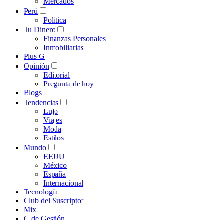
Mercados
Perú
Política
Tu Dinero
Finanzas Personales
Inmobiliarias
Plus G
Opinión
Editorial
Pregunta de hoy
Blogs
Tendencias
Lujo
Viajes
Moda
Estilos
Mundo
EEUU
México
España
Internacional
Tecnología
Club del Suscriptor
Mix
G de Gestión