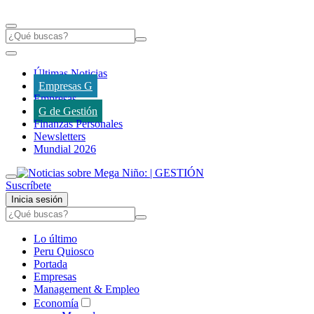
Últimas Noticias
Empresas G
Empresas
G de Gestión
Finanzas Personales
Newsletters
Mundial 2026
Suscríbete
Inicia sesión
Lo último
Peru Quiosco
Portada
Empresas
Management & Empleo
Economía