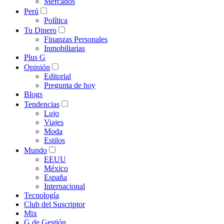
Mercados
Perú
Política
Tu Dinero
Finanzas Personales
Inmobiliarias
Plus G
Opinión
Editorial
Pregunta de hoy
Blogs
Tendencias
Lujo
Viajes
Moda
Estilos
Mundo
EEUU
México
España
Internacional
Tecnología
Club del Suscriptor
Mix
G de Gestión