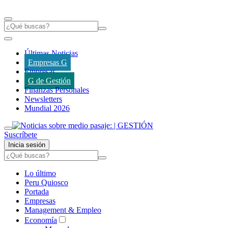
Últimas Noticias
Empresas G
Empresas
G de Gestión
Finanzas Personales
Newsletters
Mundial 2026
Suscríbete
Inicia sesión
Lo último
Peru Quiosco
Portada
Empresas
Management & Empleo
Economía