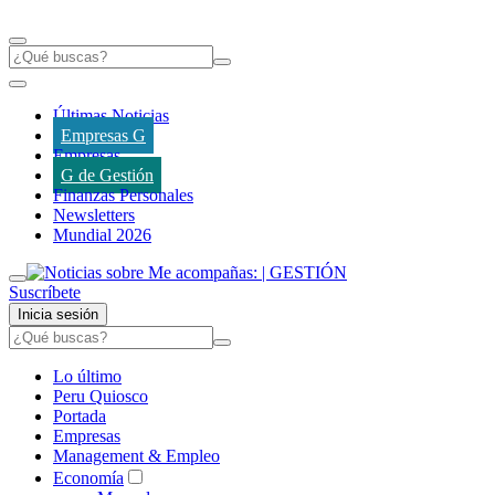
Últimas Noticias
Empresas G
Empresas
G de Gestión
Finanzas Personales
Newsletters
Mundial 2026
Suscríbete
Inicia sesión
Lo último
Peru Quiosco
Portada
Empresas
Management & Empleo
Economía