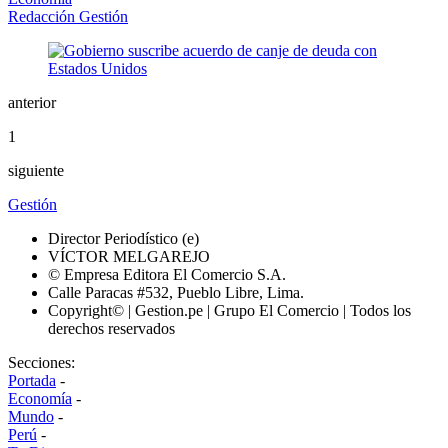
Redacción Gestión
anterior
1
siguiente
Gestión
Director Periodístico (e)
VÍCTOR MELGAREJO
© Empresa Editora El Comercio S.A.
Calle Paracas #532, Pueblo Libre, Lima.
Copyright© | Gestion.pe | Grupo El Comercio | Todos los
derechos reservados
Secciones:
Portada
-
Economía
-
Mundo
-
Perú
-