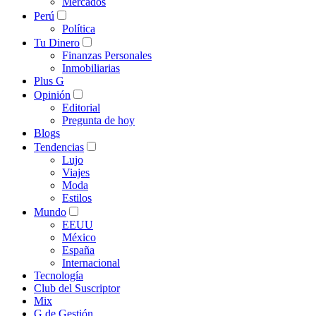
Mercados
Perú
Política
Tu Dinero
Finanzas Personales
Inmobiliarias
Plus G
Opinión
Editorial
Pregunta de hoy
Blogs
Tendencias
Lujo
Viajes
Moda
Estilos
Mundo
EEUU
México
España
Internacional
Tecnología
Club del Suscriptor
Mix
G de Gestión