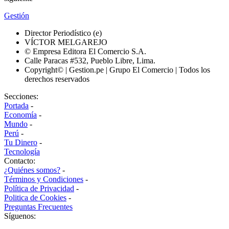
Gestión
Director Periodístico (e)
VÍCTOR MELGAREJO
© Empresa Editora El Comercio S.A.
Calle Paracas #532, Pueblo Libre, Lima.
Copyright© | Gestion.pe | Grupo El Comercio | Todos los
derechos reservados
Secciones:
Portada
-
Economía
-
Mundo
-
Perú
-
Tu Dinero
-
Tecnología
Contacto:
¿Quiénes somos?
-
Términos y Condiciones
-
Política de Privacidad
-
Politica de Cookies
-
Preguntas Frecuentes
Síguenos: