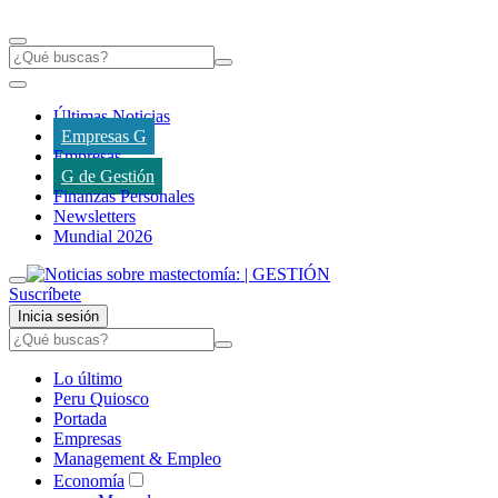
Últimas Noticias
Empresas G
Empresas
G de Gestión
Finanzas Personales
Newsletters
Mundial 2026
Suscríbete
Inicia sesión
Lo último
Peru Quiosco
Portada
Empresas
Management & Empleo
Economía