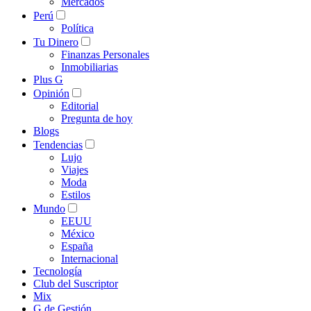
Mercados
Perú
Política
Tu Dinero
Finanzas Personales
Inmobiliarias
Plus G
Opinión
Editorial
Pregunta de hoy
Blogs
Tendencias
Lujo
Viajes
Moda
Estilos
Mundo
EEUU
México
España
Internacional
Tecnología
Club del Suscriptor
Mix
G de Gestión