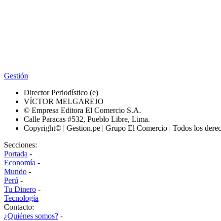
Gestión
Director Periodístico (e)
VÍCTOR MELGAREJO
© Empresa Editora El Comercio S.A.
Calle Paracas #532, Pueblo Libre, Lima.
Copyright© | Gestion.pe | Grupo El Comercio | Todos los dere
Secciones:
Portada
-
Economía
-
Mundo
-
Perú
-
Tu Dinero
-
Tecnología
Contacto:
¿Quiénes somos?
-