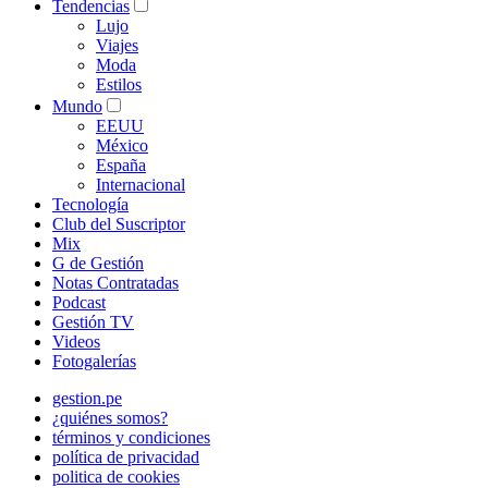
Tendencias
Lujo
Viajes
Moda
Estilos
Mundo
EEUU
México
España
Internacional
Tecnología
Club del Suscriptor
Mix
G de Gestión
Notas Contratadas
Podcast
Gestión TV
Videos
Fotogalerías
gestion.pe
¿quiénes somos?
términos y condiciones
política de privacidad
politica de cookies