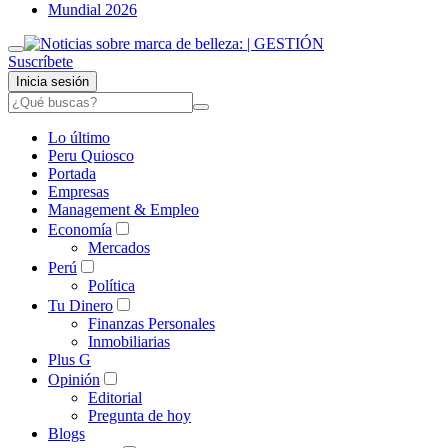
Mundial 2026
Suscríbete
Inicia sesión
Lo último
Peru Quiosco
Portada
Empresas
Management & Empleo
Economía
Mercados
Perú
Política
Tu Dinero
Finanzas Personales
Inmobiliarias
Plus G
Opinión
Editorial
Pregunta de hoy
Blogs