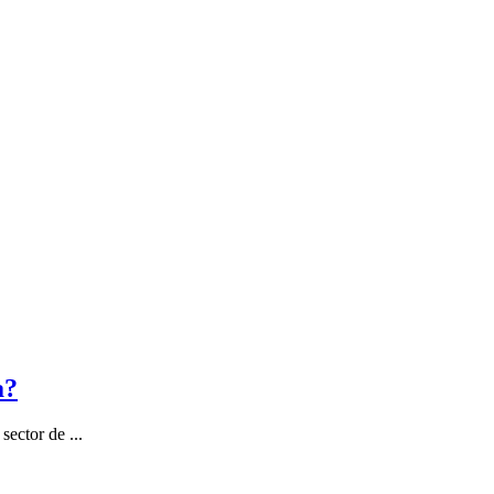
a?
ector de ...