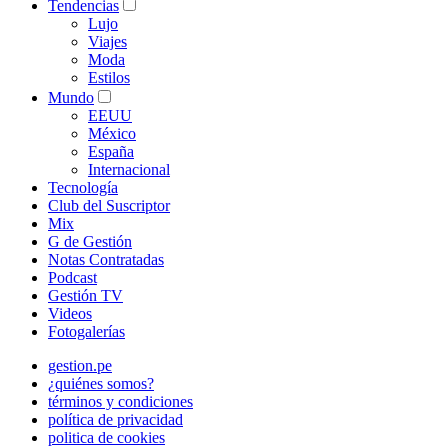
Tendencias
Lujo
Viajes
Moda
Estilos
Mundo
EEUU
México
España
Internacional
Tecnología
Club del Suscriptor
Mix
G de Gestión
Notas Contratadas
Podcast
Gestión TV
Videos
Fotogalerías
gestion.pe
¿quiénes somos?
términos y condiciones
política de privacidad
politica de cookies