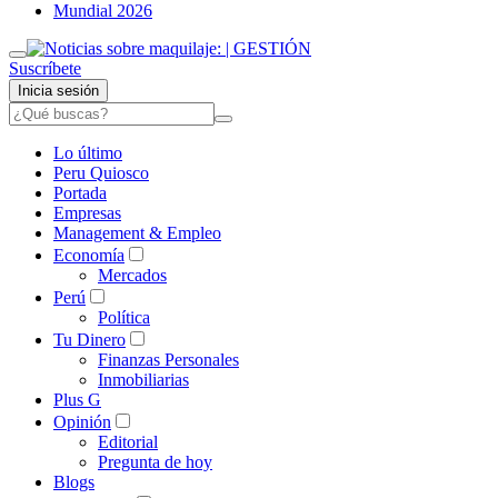
Mundial 2026
Suscríbete
Inicia sesión
Lo último
Peru Quiosco
Portada
Empresas
Management & Empleo
Economía
Mercados
Perú
Política
Tu Dinero
Finanzas Personales
Inmobiliarias
Plus G
Opinión
Editorial
Pregunta de hoy
Blogs