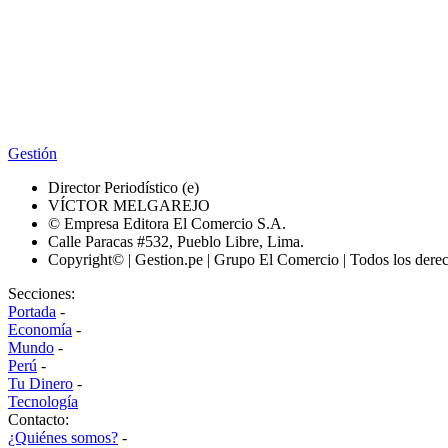
Gestión
Director Periodístico (e)
VÍCTOR MELGAREJO
© Empresa Editora El Comercio S.A.
Calle Paracas #532, Pueblo Libre, Lima.
Copyright© | Gestion.pe | Grupo El Comercio | Todos los dere
Secciones:
Portada
-
Economía
-
Mundo
-
Perú
-
Tu Dinero
-
Tecnología
Contacto:
¿Quiénes somos?
-