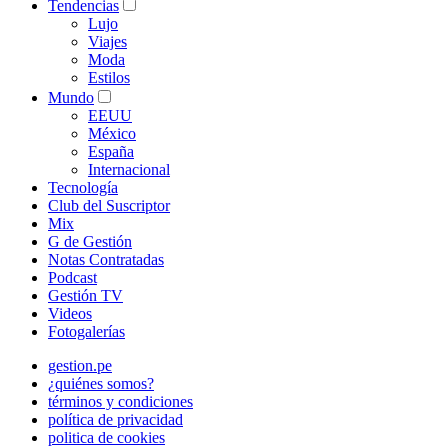
Tendencias
Lujo
Viajes
Moda
Estilos
Mundo
EEUU
México
España
Internacional
Tecnología
Club del Suscriptor
Mix
G de Gestión
Notas Contratadas
Podcast
Gestión TV
Videos
Fotogalerías
gestion.pe
¿quiénes somos?
términos y condiciones
política de privacidad
politica de cookies