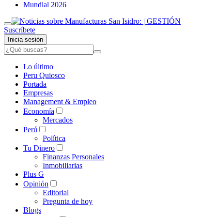
Mundial 2026
Suscríbete
Inicia sesión
Lo último
Peru Quiosco
Portada
Empresas
Management & Empleo
Economía
Mercados
Perú
Política
Tu Dinero
Finanzas Personales
Inmobiliarias
Plus G
Opinión
Editorial
Pregunta de hoy
Blogs