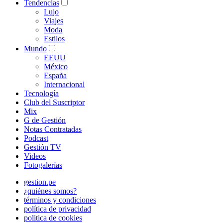
Tendencias
Lujo
Viajes
Moda
Estilos
Mundo
EEUU
México
España
Internacional
Tecnología
Club del Suscriptor
Mix
G de Gestión
Notas Contratadas
Podcast
Gestión TV
Videos
Fotogalerías
gestion.pe
¿quiénes somos?
términos y condiciones
política de privacidad
politica de cookies