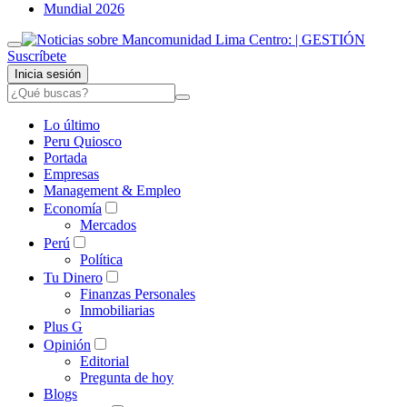
Mundial 2026
Suscríbete
Inicia sesión
Lo último
Peru Quiosco
Portada
Empresas
Management & Empleo
Economía
Mercados
Perú
Política
Tu Dinero
Finanzas Personales
Inmobiliarias
Plus G
Opinión
Editorial
Pregunta de hoy
Blogs