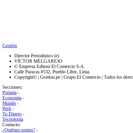
Gestión
Director Periodístico (e)
VÍCTOR MELGAREJO
© Empresa Editora El Comercio S.A.
Calle Paracas #532, Pueblo Libre, Lima.
Copyright© | Gestion.pe | Grupo El Comercio | Todos los dere
Secciones:
Portada
-
Economía
-
Mundo
-
Perú
-
Tu Dinero
-
Tecnología
Contacto:
¿Quiénes somos?
-