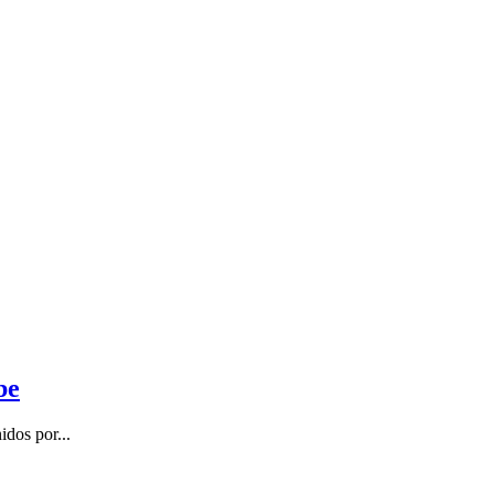
be
dos por...