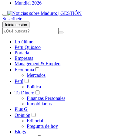
Mundial 2026
Suscríbete
Inicia sesión
Lo último
Peru Quiosco
Portada
Empresas
Management & Empleo
Economía
Mercados
Perú
Política
Tu Dinero
Finanzas Personales
Inmobiliarias
Plus G
Opinión
Editorial
Pregunta de hoy
Blogs