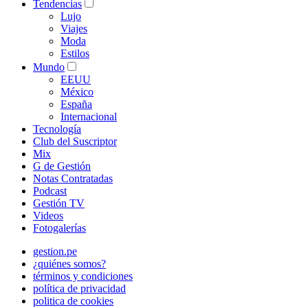
Tendencias
Lujo
Viajes
Moda
Estilos
Mundo
EEUU
México
España
Internacional
Tecnología
Club del Suscriptor
Mix
G de Gestión
Notas Contratadas
Podcast
Gestión TV
Videos
Fotogalerías
gestion.pe
¿quiénes somos?
términos y condiciones
política de privacidad
politica de cookies