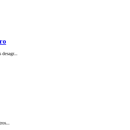
ro
 desagr...
ros...