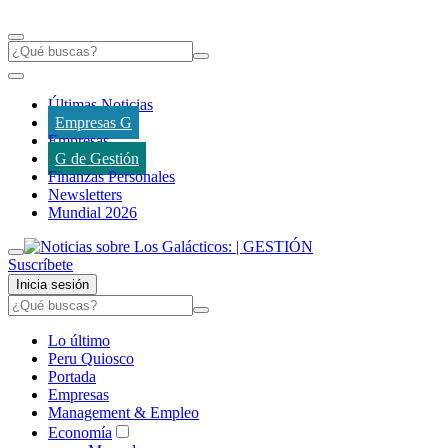
Últimas Noticias
Empresas G
Empresas
G de Gestión
Finanzas Personales
Newsletters
Mundial 2026
Suscríbete
Inicia sesión
Lo último
Peru Quiosco
Portada
Empresas
Management & Empleo
Economía