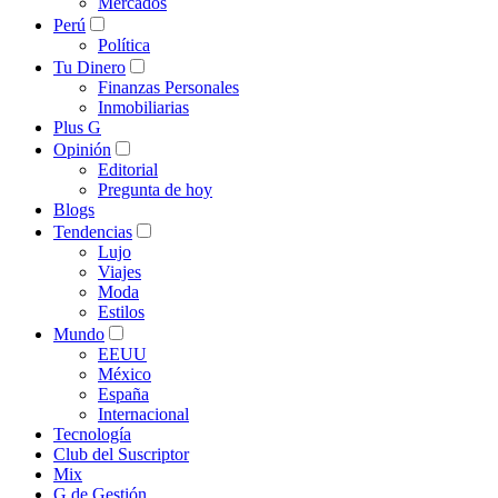
Mercados
Perú
Política
Tu Dinero
Finanzas Personales
Inmobiliarias
Plus G
Opinión
Editorial
Pregunta de hoy
Blogs
Tendencias
Lujo
Viajes
Moda
Estilos
Mundo
EEUU
México
España
Internacional
Tecnología
Club del Suscriptor
Mix
G de Gestión