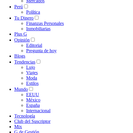
Mercados
Perú
Política
Tu Dinero
Finanzas Personales
Inmobiliarias
Plus G
Opinión
Editorial
Pregunta de hoy
Blogs
Tendencias
Lujo
Viajes
Moda
Estilos
Mundo
EEUU
México
España
Internacional
Tecnología
Club del Suscriptor
Mix
G de Gestión