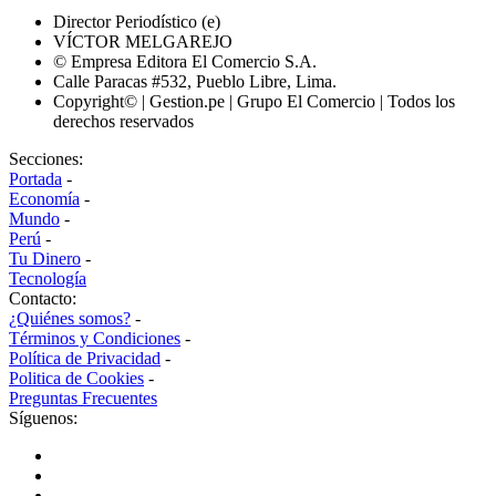
Director Periodístico (e)
VÍCTOR MELGAREJO
© Empresa Editora El Comercio S.A.
Calle Paracas #532, Pueblo Libre, Lima.
Copyright© | Gestion.pe | Grupo El Comercio | Todos los
derechos reservados
Secciones:
Portada
-
Economía
-
Mundo
-
Perú
-
Tu Dinero
-
Tecnología
Contacto:
¿Quiénes somos?
-
Términos y Condiciones
-
Política de Privacidad
-
Politica de Cookies
-
Preguntas Frecuentes
Síguenos: