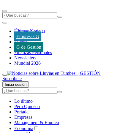
Últimas Noticias
Empresas G
Empresas
G de Gestión
Finanzas Personales
Newsletters
Mundial 2026
Suscríbete
Inicia sesión
Lo último
Peru Quiosco
Portada
Empresas
Management & Empleo
Economía